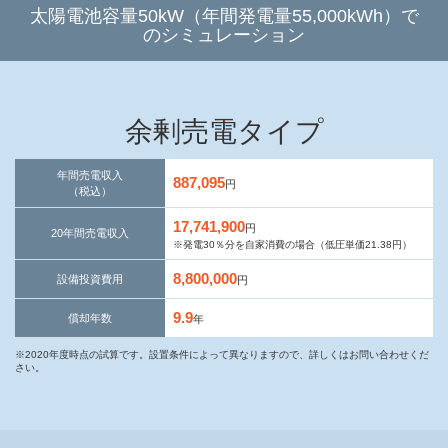
太陽電池容量50kW（年間発電量55,000kWh）で
のシミュレーション
余剰売電タイプ
年間売電収入
887,095
円
（税込）
17,741,900
円
20年間売電収入
※発電30％分を自家消費の場合（低圧単価21.38円）
8,800,000
設備投資費用
円
9.9
償却年数
年
※2020年度時点の試算です。設置条件によって異なりますので、詳しくはお問い合わせくだ
さい。