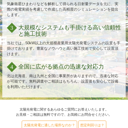
気象衛星ひまわりなどを解析して得られる日射量データを元に、実
際の発電実績を考慮して作成した高精度のシミュレーションを提出
します。
大規模なシステムも手掛ける高い信頼性
3
と施工技術
当社では、50kW以上の大規模産業用太陽光発電システムの設置も手
掛けております。豊富なノウハウと高い施工技術で安心して設置頂
けます。
全国に広がる拠点の迅速な対応力
4
北は北海道、南は九州と全国に事業所がありますので、迅速な対応
が可能です。無料調査やご相談はもちろん、設置後も安心して設備
を利用いただけます。
太陽光発電に関するあらゆるご質問にお答えいたします。
お見積・ご相談は無料ですので、お気軽にお問合せください。
太陽光発電に適した場所なのか？
想定利回りは？