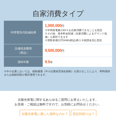
自家消費タイプ
1,000,000
円
※年間発電量の90％を自家消費できることを想定
年間電気代削減効果
※その他、基本料金削減（自家消費によるデマンド低
減）も期待できます
※買取単価22円/kWh(税込)再エネ賦課金含む想定
設備投資費用
9,500,000
円
（税込）
9.5
償却年数
年
※中小企業においては、税制優遇（中小企業経営強化税制）を受けることにより、即時償却
または税額控除が選択適用できます。
太陽光発電に関するあらゆるご質問にお答えいたします。
お見積・ご相談は無料ですので、お気軽にお問合せください。
太陽光発電に適した場所なのか？
想定利回りは？