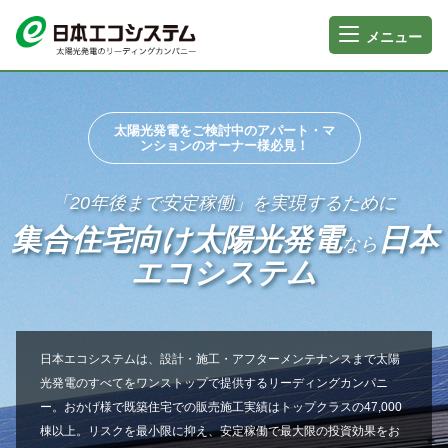
メニュー
太陽光発電をご検討中のアパート・マ
ンションのオーナー様必見！
「20年後まで安定稼働」を実現するために
集合住宅向け太陽光発電
日本
なら
エコシステム
日本エコシステムは、設計・施工・アフターメンテナンスまで太陽
光発電のすべてをワンストップで提供するリーディングカンパニ
ー。おかげ様で既築住宅での販売施工実績はトップクラスの47,000
棟以上。リスクを最小限に抑え、安定稼働で最大限の投資効果をお