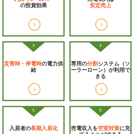
の投資効果
安定売上
3
4
災害時・停電時
の電力供
専用の
分割
システム（ソ
給
ーラーローン）が利用で
きる
5
6
入居者の
長期入居化
売電収入を
空室対策
に充